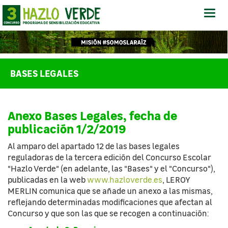
Abrir
-
Cerra
Menú
BASES LEGALES
Anexo Bases Legales, fecha de
publicación 1/2/2019
Al amparo del apartado 12 de las bases legales
reguladoras de la tercera edición del Concurso Escolar
"Hazlo Verde" (en adelante, las "Bases" y el "Concurso"),
publicadas en la web
www.hazloverde.es
, LEROY
MERLIN comunica que se añade un anexo a las mismas,
reflejando determinadas modificaciones que afectan al
Concurso y que son las que se recogen a continuación: