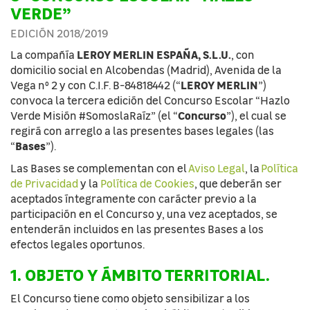
VERDE”
EDICIÓN 2018/2019
LEROY MERLIN ESPAÑA, S.L.U.
La compañía
, con
domicilio social en Alcobendas (Madrid), Avenida de la
LEROY MERLIN
Vega nº 2 y con C.I.F. B-84818442 (“
”)
convoca la tercera edición del Concurso Escolar “Hazlo
Concurso
Verde Misión #SomoslaRaíz” (el “
”), el cual se
regirá con arreglo a las presentes bases legales (las
Bases
“
”).
Las Bases se complementan con el
Aviso Legal
, la
Política
de Privacidad
y la
Política de Cookies
, que deberán ser
aceptados íntegramente con carácter previo a la
participación en el Concurso y, una vez aceptados, se
entenderán incluidos en las presentes Bases a los
efectos legales oportunos.
1. OBJETO Y ÁMBITO TERRITORIAL.
El Concurso tiene como objeto sensibilizar a los