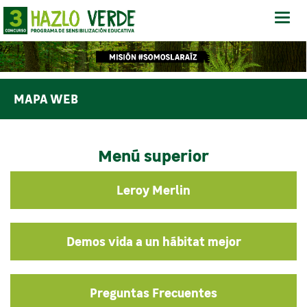
Abrir
-
Cerra
Menú
MAPA WEB
Menú superior
Leroy Merlin
Demos vida a un hábitat mejor
Preguntas Frecuentes