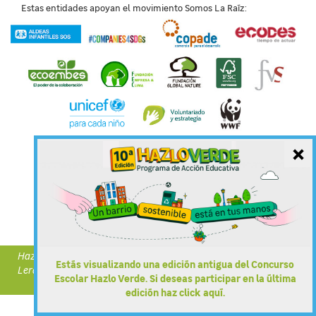
Estas entidades apoyan el movimiento Somos La Raíz:
×
Bases del concurso
Política de Cookies
Aviso Legal
Mapa web
Preguntas Frecuentes
Contacto
Política de Privacidad
Hazlo Verde forma parte de Demos Vida a un Hábitat Mejor de
Estás visualizando una edición antigua del Concurso
Leroy Merlin
Escolar Hazlo Verde. Si deseas participar en la última
@ LEROY MERLIN 2018
edición haz click aquí.